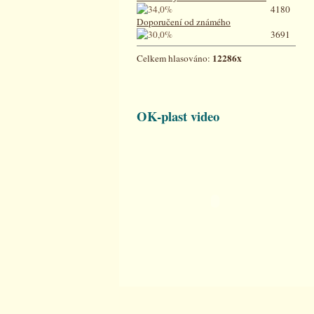
4180
Doporučení od známého
3691
12286x
Celkem hlasováno:
OK-plast video