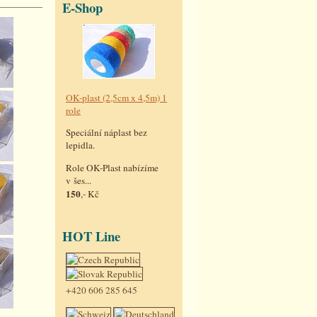
E-Shop
OK-plast (2,5cm x 4,5m) 1
role
Speciální náplast bez
lepidla.
Role OK-Plast nabízíme
v šes...
150
,- Kč
HOT Line
+420 606 285 645