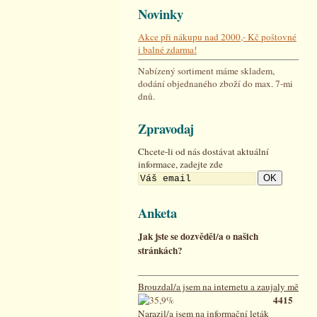
Novinky
Akce při nákupu nad 2000,- Kč poštovné
i balné zdarma!
Nabízený sortiment máme skladem,
dodání objednaného zboží do max. 7-mi
dnů.
Zpravodaj
Chcete-li od nás dostávat aktuální
informace, zadejte zde
OK
Anketa
Jak jste se dozvěděl/a o našich
stránkách?
Brouzdal/a jsem na internetu a zaujaly mě
4415
Narazil/a jsem na informační leták