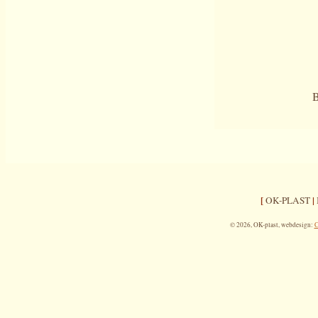
[
|
OK-PLAST
© 2026, OK-plast, webdesign:
C