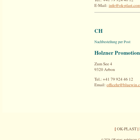
E-Mail:
info@ok-plast.co
CH
Nachbestellung per Post
Holzner Promotion
Zum See 4
9320 Arbon
Tel.: +41 79 924 46 12
Email:
officehr@bluewin.
[
|
OK-PLAST
© 2026, OK-plast, webdesign:
C