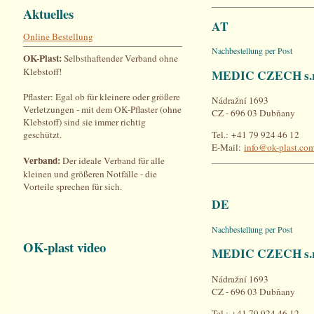
Aktuelles
AT
Online Bestellung
Nachbestellung per Post
OK-Plast:
Selbsthaftender Verband ohne
Klebstoff!
MEDIC CZECH s.r
Pflaster: Egal ob für kleinere oder größere
Nádražní 1693
Verletzungen - mit dem OK-Pflaster (ohne
CZ - 696 03 Dubňany
Klebstoff) sind sie immer richtig
geschützt.
Tel.: +41 79 924 46 12
E-Mail:
info@ok-plast.co
Verband:
Der ideale Verband für alle
kleinen und größeren Notfälle - die
Vorteile sprechen für sich.
DE
Nachbestellung per Post
OK-plast video
MEDIC CZECH s.r
Nádražní 1693
CZ - 696 03 Dubňany
Tel.: +41 79 924 46 12