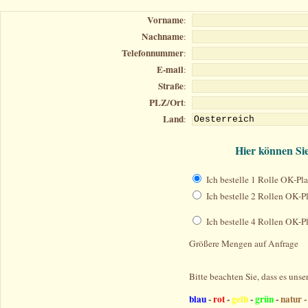
Vorname
:
Nachname
:
Telefonnummer
:
E-mail
:
Straße
:
PLZ/Ort
:
Land
:
Hier können Sie
Ich bestelle 1 Rolle OK-Plas
Ich bestelle 2 Rollen OK-Pl
Ich bestelle 4 Rollen OK-Pl
Größere Mengen auf Anfrage
Bitte beachten Sie, dass es unse
blau
-
rot
-
gelb
-
grün
-
natur 